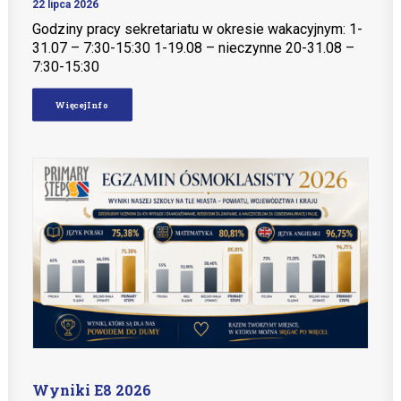
22 lipca 2026
Godziny pracy sekretariatu w okresie wakacyjnym: 1-
31.07 – 7:30-15:30 1-19.08 – nieczynne 20-31.08 –
Teachers zone
7:30-15:30
MobiDziennik
Więcej Info
Internetowy sekretariat
Anglojęzyczne Przedszkole i Żłobek
Szkoła Języka Angielskiego International House
KONTAKT
TEL.: 33 821-35-86
Wyniki E8 2026