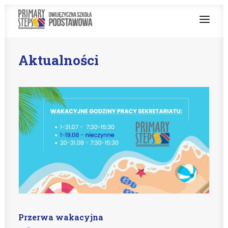
Aktualności
O NAS
NAUCZANIE DWUJĘZYCZNE
OFERTA
Z ŻYCIA SZKOŁY
PRACUJ Z NAMI
STREFA RODZICA
PROJEKT UNIJNY
Przerwa wakacyjna