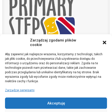
Zarządzaj zgodami plików
cookie
Aby zapewnić jak najlepsze wrażenia, korzystamy z technologii, takich
KONTAKT
jak pliki cookie, do przechowywania i/lub uzyskiwania dostępu do
POLITYKA PRYWATNOŚCI
informacji o urządzeniu oraz do personalizacji reklam. Zgoda na te
technologie pozwoli nam przetwarzać dane, takie jak zachowanie
podczas przeglądania lub unikalne identyfikatory na tej stronie. Brak
sekretariat@szkola-anglojezyczna.pl
wyrażenia zgody lub wycofanie zgody może niekorzystnie wpłynąć na
©Primary Steps 2020. All Rights Reserved
niektóre cechy i funkcje.
Zarządzaj serwisami
Akceptuję