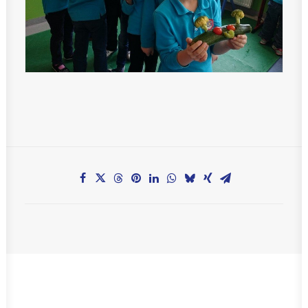
Teachers zone
MobiDziennik
Internetowy sekretariat
Anglojęzyczne Przedszkole i Żłobek
Szkoła Języka Angielskiego International House
KONTAKT
TEL.: 33 821-35-86