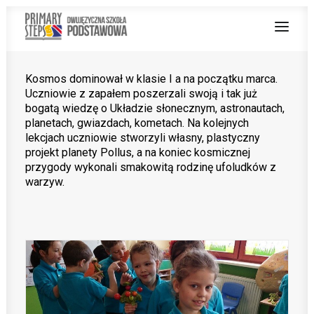
Kosmos dominował w klasie I a na początku marca.
Uczniowie z zapałem poszerzali swoją i tak już
O NAS
bogatą wiedzę o Układzie słonecznym, astronautach,
planetach, gwiazdach, kometach. Na kolejnych
NAUCZANIE DWUJĘZYCZNE
lekcjach uczniowie stworzyli własny, plastyczny
projekt planety Pollus, a na koniec kosmicznej
OFERTA
przygody wykonali smakowitą rodzinę ufoludków z
warzyw.
Z ŻYCIA SZKOŁY
PRACUJ Z NAMI
STREFA RODZICA
PROJEKT UNIJNY