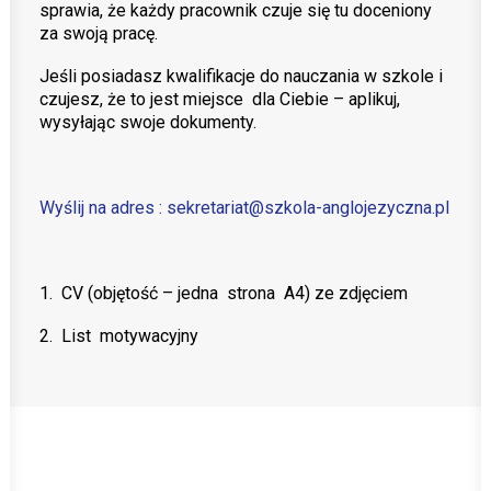
sprawia, że każdy pracownik czuje się tu doceniony
za swoją pracę.
Teachers zone
Jeśli posiadasz kwalifikacje do nauczania w szkole i
czujesz, że to jest miejsce dla Ciebie – aplikuj,
MobiDziennik
wysyłając swoje dokumenty.
Internetowy sekretariat
Anglojęzyczne Przedszkole i Żłobek
Wyślij na adres : sekretariat@szkola-anglojezyczna.pl
Szkoła Języka Angielskiego International House
KONTAKT
1. CV (objętość – jedna strona A4) ze zdjęciem
TEL.: 33 821-35-86
2. List motywacyjny