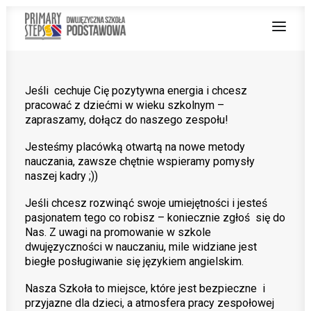
Jeśli cechuje Cię pozytywna energia i chcesz
O NAS
pracować z dziećmi w wieku szkolnym –
zapraszamy, dołącz do naszego zespołu!
NAUCZANIE DWUJĘZYCZNE
Jesteśmy placówką otwartą na nowe metody
OFERTA
nauczania, zawsze chętnie wspieramy pomysły
naszej kadry ;))
Z ŻYCIA SZKOŁY
Jeśli chcesz rozwinąć swoje umiejętności i jesteś
PRACUJ Z NAMI
pasjonatem tego co robisz – koniecznie zgłoś się do
Nas. Z uwagi na promowanie w szkole
STREFA RODZICA
dwujęzyczności w nauczaniu, mile widziane jest
biegłe posługiwanie się językiem angielskim.
PROJEKT UNIJNY
Nasza Szkoła to miejsce, które jest bezpieczne i
przyjazne dla dzieci, a atmosfera pracy zespołowej