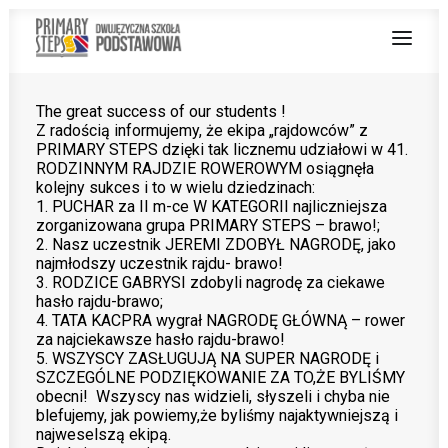
The great success of our students !
Z radością informujemy, że ekipa „rajdowców” z
O NAS
PRIMARY STEPS dzięki tak licznemu udziałowi w 41.
RODZINNYM RAJDZIE ROWEROWYM osiągnęła
NAUCZANIE DWUJĘZYCZNE
kolejny sukces i to w wielu dziedzinach:
1. PUCHAR za II m-ce W KATEGORII najliczniejsza
OFERTA
zorganizowana grupa PRIMARY STEPS – brawo!;
2. Nasz uczestnik JEREMI ZDOBYŁ NAGRODĘ, jako
Z ŻYCIA SZKOŁY
najmłodszy uczestnik rajdu- brawo!
3. RODZICE GABRYSI zdobyli nagrodę za ciekawe
hasło rajdu-brawo;
PRACUJ Z NAMI
4. TATA KACPRA wygrał NAGRODĘ GŁÓWNĄ – rower
za najciekawsze hasło rajdu-brawo!
STREFA RODZICA
5. WSZYSCY ZASŁUGUJĄ NA SUPER NAGRODĘ i
SZCZEGÓLNE PODZIĘKOWANIE ZA TO,ŻE BYLIŚMY
PROJEKT UNIJNY
obecni! Wszyscy nas widzieli, słyszeli i chyba nie
blefujemy, jak powiemy,że byliśmy najaktywniejszą i
najweselszą ekipą.