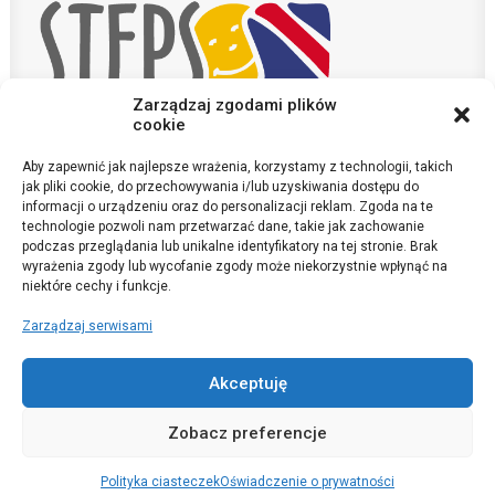
Zarządzaj zgodami plików
cookie
Aby zapewnić jak najlepsze wrażenia, korzystamy z technologii, takich
KONTAKT
jak pliki cookie, do przechowywania i/lub uzyskiwania dostępu do
POLITYKA PRYWATNOŚCI
informacji o urządzeniu oraz do personalizacji reklam. Zgoda na te
technologie pozwoli nam przetwarzać dane, takie jak zachowanie
podczas przeglądania lub unikalne identyfikatory na tej stronie. Brak
sekretariat@szkola-anglojezyczna.pl
wyrażenia zgody lub wycofanie zgody może niekorzystnie wpłynąć na
©Primary Steps 2020. All Rights Reserved
niektóre cechy i funkcje.
Zarządzaj serwisami
Akceptuję
Zobacz preferencje
Polityka ciasteczek
Oświadczenie o prywatności