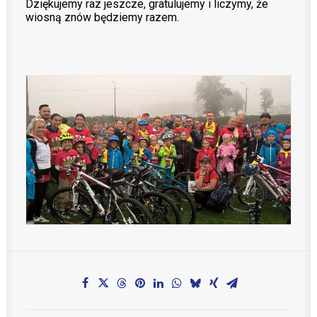
Dziękujemy raz jeszcze, gratulujemy i liczymy, że
wiosną znów będziemy razem.
Teachers zone
MobiDziennik
Internetowy sekretariat
Anglojęzyczne Przedszkole i Żłobek
Szkoła Języka Angielskiego International House
KONTAKT
TEL.: 33 821-35-86