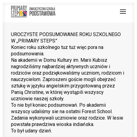
UROCZYSTE PODSUMOWANIE ROKU SZKOLNEGO
W „PRIMARY STEPS”
O NAS
Koniec roku szkolnego tuz tuż więc pora na
podsumowania.
NAUCZANIE DWUJĘZYCZNE
Na akademii w Domu Kultury im. Marii Kubisz
nagrodziliśmy najbardziej aktywnych uczniów i
OFERTA
rodziców oraz podziękowaliśmy uczniom, rodzicom i
nauczycielom. Zaproszeni goście mogli obejrzeć
Z ŻYCIA SZKOŁY
sztukę w języku angielskim przygotowaną przez
Panią Christine, w której wystąpili wszyscy
PRACUJ Z NAMI
uczniowie naszej szkoły.
To nie był koniec podsumowań. Po akademii
STREFA RODZICA
wszyscy udaliśmy sie na ostatni Forest School.
Zadania wykonywali uczniowie oraz rodzice. W lesie
PROJEKT UNIJNY
powstała prawdziwa wioska indiańska.
To był udany dzień.