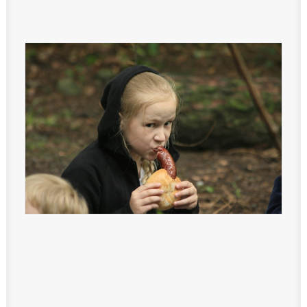
Teachers zone
MobiDziennik
Internetowy sekretariat
Anglojęzyczne Przedszkole i Żłobek
Szkoła Języka Angielskiego International House
KONTAKT
TEL.: 33 821-35-86