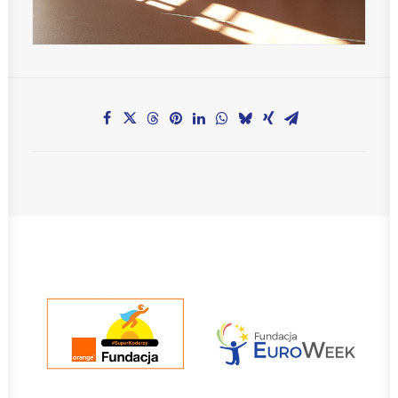
Teachers zone
MobiDziennik
Internetowy sekretariat
Anglojęzyczne Przedszkole i Żłobek
Szkoła Języka Angielskiego International House
KONTAKT
TEL.: 33 821-35-86