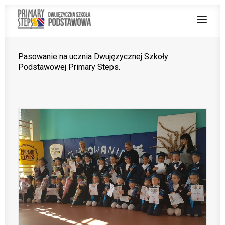
Pasowanie na ucznia Dwujęzycznej Szkoły
Podstawowej Primary Steps.
O NAS
NAUCZANIE DWUJĘZYCZNE
OFERTA
Z ŻYCIA SZKOŁY
PRACUJ Z NAMI
STREFA RODZICA
PROJEKT UNIJNY