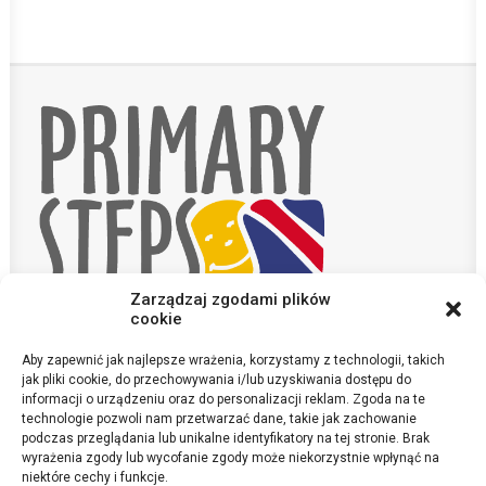
Zarządzaj zgodami plików
cookie
Aby zapewnić jak najlepsze wrażenia, korzystamy z technologii, takich
KONTAKT
jak pliki cookie, do przechowywania i/lub uzyskiwania dostępu do
POLITYKA PRYWATNOŚCI
informacji o urządzeniu oraz do personalizacji reklam. Zgoda na te
technologie pozwoli nam przetwarzać dane, takie jak zachowanie
podczas przeglądania lub unikalne identyfikatory na tej stronie. Brak
sekretariat@szkola-anglojezyczna.pl
wyrażenia zgody lub wycofanie zgody może niekorzystnie wpłynąć na
©Primary Steps 2020. All Rights Reserved
niektóre cechy i funkcje.