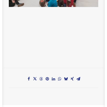
Teachers zone
MobiDziennik
Internetowy sekretariat
Anglojęzyczne Przedszkole i Żłobek
Szkoła Języka Angielskiego International House
KONTAKT
TEL.: 33 821-35-86