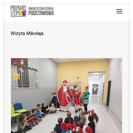
Wizyta Mikołaja.
O NAS
NAUCZANIE DWUJĘZYCZNE
OFERTA
Z ŻYCIA SZKOŁY
PRACUJ Z NAMI
STREFA RODZICA
PROJEKT UNIJNY