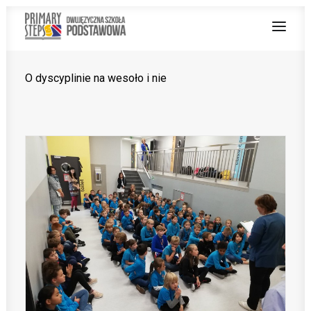
O dyscyplinie na wesoło i nie
O NAS
NAUCZANIE DWUJĘZYCZNE
OFERTA
Z ŻYCIA SZKOŁY
PRACUJ Z NAMI
STREFA RODZICA
PROJEKT UNIJNY