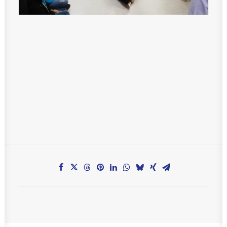
Teachers zone
MobiDziennik
Internetowy sekretariat
Anglojęzyczne Przedszkole i Żłobek
Szkoła Języka Angielskiego International House
KONTAKT
TEL.: 33 821-35-86