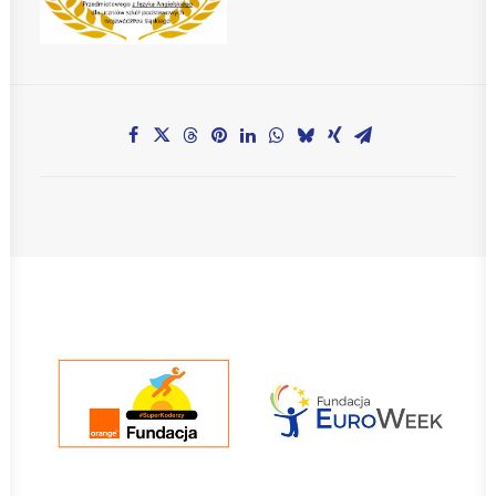
Teachers zone
MobiDziennik
Internetowy sekretariat
Anglojęzyczne Przedszkole i Żłobek
Szkoła Języka Angielskiego International House
KONTAKT
TEL.: 33 821-35-86