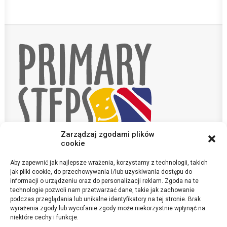
Zarządzaj zgodami plików
cookie
Aby zapewnić jak najlepsze wrażenia, korzystamy z technologii, takich
KONTAKT
jak pliki cookie, do przechowywania i/lub uzyskiwania dostępu do
POLITYKA PRYWATNOŚCI
informacji o urządzeniu oraz do personalizacji reklam. Zgoda na te
technologie pozwoli nam przetwarzać dane, takie jak zachowanie
podczas przeglądania lub unikalne identyfikatory na tej stronie. Brak
sekretariat@szkola-anglojezyczna.pl
wyrażenia zgody lub wycofanie zgody może niekorzystnie wpłynąć na
©Primary Steps 2020. All Rights Reserved
niektóre cechy i funkcje.