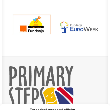
Teachers zone
MobiDziennik
Internetowy sekretariat
Anglojęzyczne Przedszkole i Żłobek
Szkoła Języka Angielskiego International House
KONTAKT
TEL.: 33 821-35-86