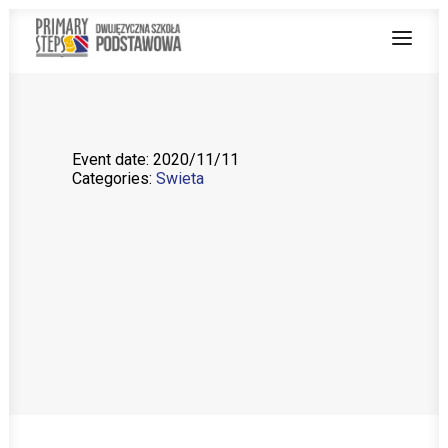
O NAS
Event date: 2020/11/11
Categories:
Swieta
NAUCZANIE DWUJĘZYCZNE
OFERTA
Z ŻYCIA SZKOŁY
PRACUJ Z NAMI
STREFA RODZICA
PROJEKT UNIJNY